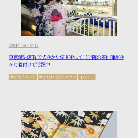
2024年08月07日
東京湾納涼船 公式ゆかたSHOPにて当学院の着付師がゆ
かた着付けで活躍中
ゆかたイベント
ゆかたお役立ちコラム
イベント