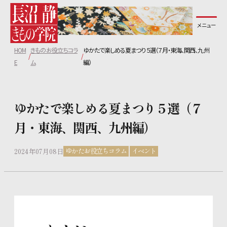
メニュー
長沼静きもの学院について
HOM
きものお役立ちコラ
ゆかたで楽しめる夏まつり５選（７月・東海、関西、九州
コース紹介
E
ム
編）
教室一覧
ゆかたで楽しめる夏まつり５選（７
月・東海、関西、九州編）
無料体験レッスンについて
ゆかたお役立ちコラム
イベント
2024年07月08日
講師紹介
生徒の声
よくあるご質問