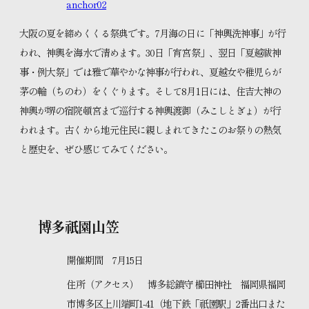
anchor02
大阪の夏を締めくくる祭典です。7月海の日に「神輿洗神事」が行
われ、神輿を海水で清めます。30日「宵宮祭」、翌日「夏越祓神
事・例大祭」では雅で華やかな神事が行われ、夏越女や稚児らが
茅の輪（ちのわ）をくぐります。そして8月1日には、住吉大神の
神輿が堺の宿院頓宮まで巡行する神輿渡御（みこしとぎょ）が行
われます。古くから地元住民に親しまれてきたこのお祭りの熱気
と歴史を、ぜひ感じてみてください。
博多祇園山笠
開催期間 7月15日
住所（アクセス） 博多総鎮守 櫛田神社 福岡県福岡
市博多区上川端町1-41（地下鉄「祇園駅」2番出口また