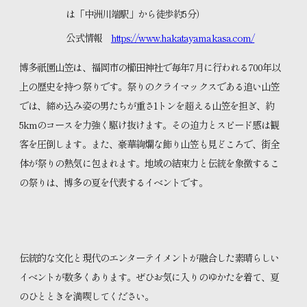
は「中洲川端駅」から徒歩約5分）
公式情報
https://www.hakatayamakasa.com/
博多祇園山笠は、福岡市の櫛田神社で毎年7月に行われる700年以
上の歴史を持つ祭りです。祭りのクライマックスである追い山笠
では、締め込み姿の男たちが重さ1トンを超える山笠を担ぎ、約
5kmのコースを力強く駆け抜けます。その迫力とスピード感は観
客を圧倒します。また、豪華絢爛な飾り山笠も見どころで、街全
体が祭りの熱気に包まれます。地域の結束力と伝統を象徴するこ
の祭りは、博多の夏を代表するイベントです。
伝統的な文化と現代のエンターテイメントが融合した素晴らしい
イベントが数多くあります。ぜひお気に入りのゆかたを着て、夏
のひとときを満喫してください。