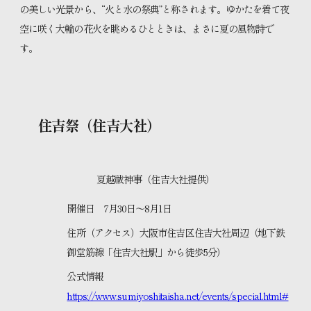
の美しい光景から、“火と水の祭典”と称されます。ゆかたを着て夜
空に咲く大輪の花火を眺めるひとときは、まさに夏の風物詩で
す。
住吉祭（住吉大社）
夏越祓神事（住吉大社提供）
開催日 7月30日～8月1日
住所（アクセス）大阪市住吉区住吉大社周辺（地下鉄
御堂筋線「住吉大社駅」から徒歩5分）
公式情報
https://www.sumiyoshitaisha.net/events/special.html#