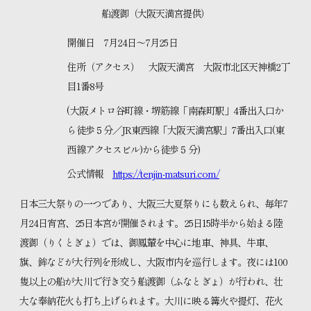
船渡御（大阪天満宮提供）
開催日 7月24日～7月25日
住所（アクセス） 大阪天満宮 大阪市北区天神橋2丁
目1番8号
(大阪メトロ谷町線・堺筋線「南森町駅」4番出入口か
ら徒歩５分／JR東西線「大阪天満宮駅」7番出入口(東
西線アクセスビル)から徒歩５分)
公式情報
https://tenjin-matsuri.com/
日本三大祭りの一つであり、大阪三大夏祭りにも数えられ、毎年7
月24日宵宮、25日本宮が開催されます。25日15時半から始まる陸
渡御（りくとぎょ）では、御鳳輦を中心に地車、神具、牛車、
旗、鉾などが大行列を形成し、大阪市内を巡行します。夜には100
隻以上の船が大川で行き交う船渡御（ふなとぎょ）が行われ、壮
大な奉納花火も打ち上げられます。大川に映る篝火や提灯、花火