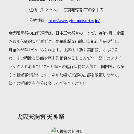
住所（アクセス） 京都府京都市の洛中内
公式情報
http://www.gionmatsuri.or.jp/
京都祇園祭の山鉾巡行は、日本三大祭りの一つで、毎年7月に開催
される伝統的な行事です。豪華絢爛な山鉾が京都市内を巡行し、
町全体が華やかに彩られます。山鉾は「動く美術館」とも称さ
れ、その精緻な装飾や歴史的価値が見どころです。祭りのクライ
マックスである7月17日と24日の巡行は特に人気で、国内外から多
くの観光客が訪れます。ゆかた姿で京都の古都を散策しながら、
祭りの雰囲気を存分に楽しんでみてください。
大阪天満宮 天神祭