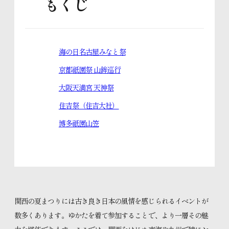
もくじ
きものお役立ちコラム
海の日名古屋みなと祭
スタッフブログ
京都祇園祭 山鉾巡行
大阪天満宮 天神祭
住吉祭（住吉大社）
体験レッスンのご予約
博多祇園山笠
入学のお申し込み
資料請求はこちら
関西の夏まつりには古き良き日本の風情を感じられるイベントが
数多くあります。ゆかたを着て参加することで、より一層その魅