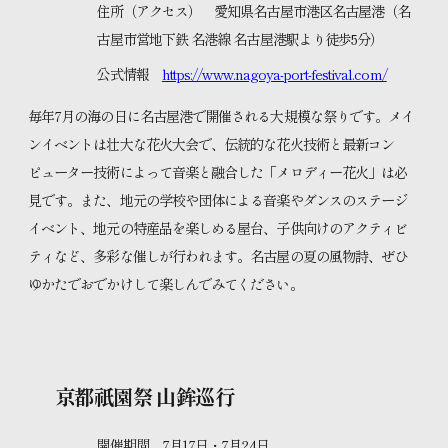
住所（アクセス） 愛知県名古屋市港区名古屋港（名
古屋市営地下鉄 名港線 名古屋港駅より徒歩5分）
公式情報
https://www.nagoya-port-festival.com/
毎年7月の海の日に名古屋港で開催される大規模な祭りです。メイ
ンイベントは壮大な花火大会で、伝統的な花火技術と最新コン
ピューター技術によって音楽と融合した「メロディー花火」は必
見です。また、地元の学校や団体による音楽やダンスのステージ
イベント、地元の特産品を楽しめる屋台、子供向けのアクティビ
ティなど、多彩な催しが行われます。名古屋の夏の風物詩、ぜひ
ゆかたでおでかけして楽しんでみてください。
京都祇園祭 山鉾巡行
開催期間 7月17日・7月24日