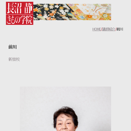
長沼静きもの学院について
HOME
講師紹介
前川
コース紹介
前川
教室一覧
新宿校
無料体験レッスンについて
講師紹介
生徒の声
よくあるご質問