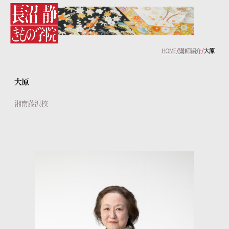
長沼静きもの学院について
HOME
講師紹介
大原
コース紹介
大原
教室一覧
湘南藤沢校
無料体験レッスンについて
講師紹介
生徒の声
よくあるご質問