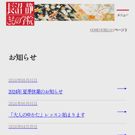
メニュー
長沼静きもの学院について
HOME
お知らせ
ページ 3
コース紹介
お知らせ
教室一覧
無料体験レッスンについて
2024年08月01日
2024年 夏季休業のお知らせ
講師紹介
2024年06月01日
生徒の声
「大人のゆかた」レッスン始まります
2024年04月25日
よくあるご質問