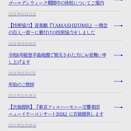
ゴールデンウィーク期間中の休校についてご案内
2024年03月13日
きものお役立ちコラム
【技術協力】音楽劇『TAMASHIZUME』 ～情念
の百人一首～に着付けの技術協力をしました
スタッフブログ
2024年01月05日
令和6年能登半島地震で被災された方にお見舞い申
し上げます
体験レッスンのご予約
2024年01月01日
年始のご挨拶
入学のお申し込み
2023年12月28日
【衣装提供】『東京フィルハーモニー交響楽団
資料請求はこちら
ニューイヤーコンサート2024』に衣装提供します
2023年12月28日