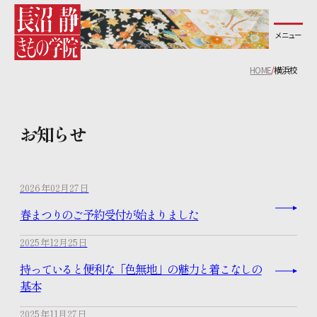
メニュー
長沼静きもの学院について
HOME
横浜校
コース紹介
お知らせ
教室一覧
無料体験レッスンについて
2026年02月27日
春まつりのご予約受付が始まりました
講師紹介
2025年12月25日
生徒の声
持っていると便利な「色無地」の魅力と着こなしの
基本
よくあるご質問
2025年11月27日