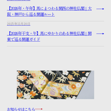
【2026年・午年】馬にまつわる関西の神社仏閣｜大
きものお役立ちコラム
阪・神戸から巡る開運ルート
2025年11月20日
スタッフブログ
【2026年干支・午】馬にゆかりのある神社仏閣｜関
東で巡る開運ガイド
体験レッスンのご予約
入学のお申し込み
資料請求はこちら
お知らせはこちら