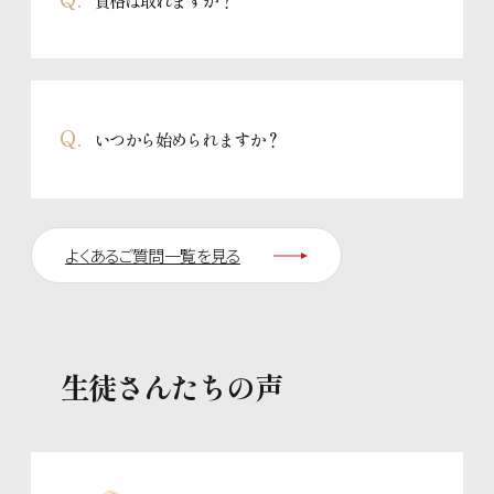
ます。
また、休学届を提出いただければ、最大2年間の休学も可能です
ので、その場合は担任にご相談ください。
日本和装教育協会認定の、きもの講師資格（3級〜師範）か、着
Q.
いつから始められますか？
付師資格（3〜1級）がご取得いただけます。履歴書にもかける
正式な資格ですのでご自身のステータスにしていただけます。
月初でなくても、お好きなタイミングで開始いただけます。
よくあるご質問一覧を見る
生徒さんたちの声