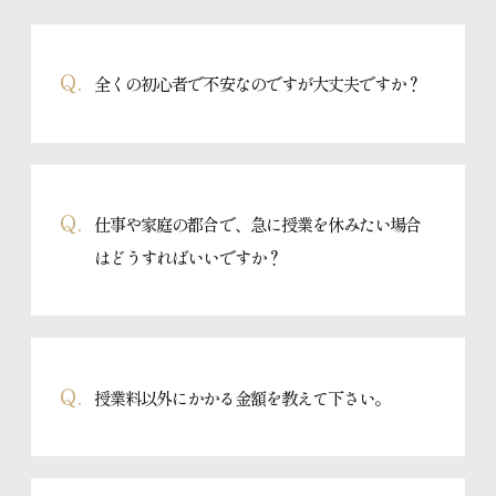
Q.
全くの初心者で不安なのですが大丈夫ですか？
皆さん初めての方ばかりですのでご安心ください。下着の着け
Q.
仕事や家庭の都合で、急に授業を休みたい場合
方、足袋の履き方からしっかりと指導いたします。
はどうすればいいですか？
ご安心ください。長沼静きもの学院では、授業の振替制度をご
Q.
授業料以外にかかる金額を教えて下さい。
用意しています。
急な予定が入った場合でも、別日程への振替が可能なため、無
理なく通い続けることができます。
お仕事やご家庭と両立しながら学ばれている方も多くいらっ