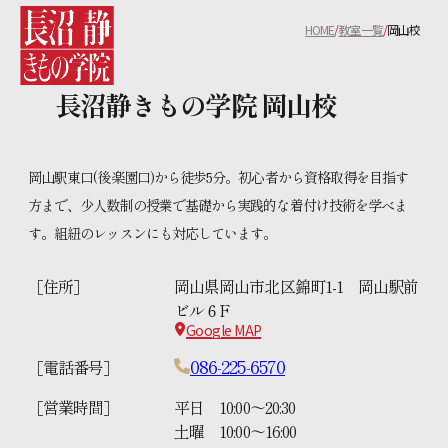
HOME
教室一覧
岡山校
長沼静きもの学院 岡山校
岡山駅東口(後楽園口)から徒歩5分。初心者から資格取得を目指す
方まで、少人数制の授業で基礎から実践的な着付け技術を学べま
す。組紐のレッスンにも対応しています。
［住所］
岡山県岡山市北区錦町1-1 岡山駅前
ビル６F
Google MAP
086-225-6570
［電話番号］
［営業時間］
平日 10:00〜20:30
土曜 10:00〜16:00