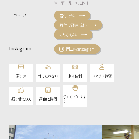
※日曜・祝日は定休日
［コース］
着付け科
着付け師育成科
くみひも科
Instagram
岡山校 Instagram
駅チカ
雨にぬれない
車も便利
ベテラン講師
手ぶらでらくら
振り替えOK
週1回 2時間
く