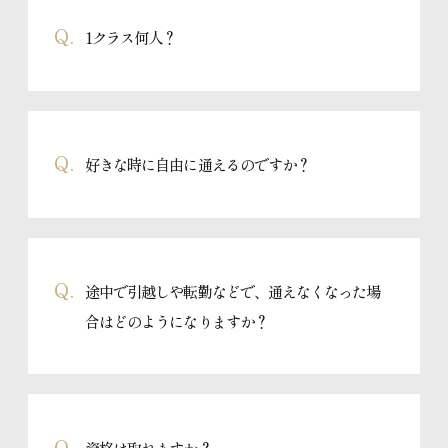
別途教材費がかかります。その他には、資格をご取得される場
しゃいます。
Q.
1クラス何人？
合は、試験料と認定料がかかります。
メールか電話にて授業を欠席される旨をご連絡ください。
少人数制で行っております。
Q.
好きな時に自由に通えるのですか？
教室の規模や生徒様のお集まり具合にもよりますが、一人一人
に目を向けて授業をしていきますのでだいたい3〜5名前後の少
人数制です。
各教室ごとに開講するクラスが違いますので、その中からご都
Q.
途中で引越しや転勤などで、通えなくなった場
合のよい曜日・時間帯をお選びいただきます。クラスは
10:00〜・14:00〜・18:30〜の一日3部制です。
合はどのようになりますか？
全国の教室が本社直営システムになっておりますので、転校手
Q.
資格は取れますか？
続をとっていただければ、転居先でのお近くの教室に転校でき