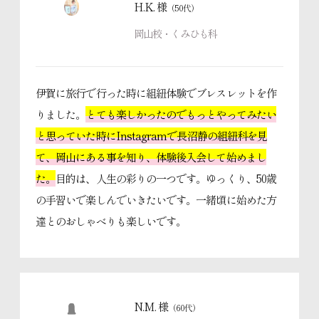
H.K. 様
（50代）
岡山校・くみひも科
伊賀に旅行で行った時に組紐体験でブレスレットを作
りました。
とても楽しかったのでもっとやってみたい
と思っていた時にInstagramで長沼静の組紐科を見
て、岡山にある事を知り、体験後入会して始めまし
た。
目的は、人生の彩りの一つです。ゆっくり、50歳
の手習いで楽しんでいきたいです。一緒頃に始めた方
達とのおしゃべりも楽しいです。
N.M. 様
（60代）