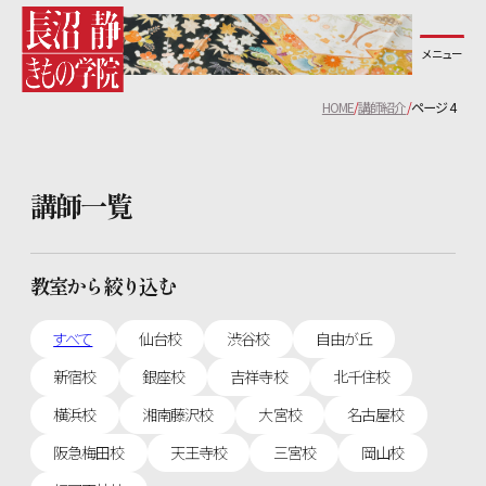
メニュー
長沼静きもの学院について
HOME
講師紹介
ページ 4
コース紹介
講師一覧
教室一覧
無料体験レッスンについて
教室から絞り込む
講師紹介
すべて
仙台校
渋谷校
自由が丘
新宿校
銀座校
吉祥寺校
北千住校
生徒の声
横浜校
湘南藤沢校
大宮校
名古屋校
阪急梅田校
天王寺校
三宮校
岡山校
よくあるご質問