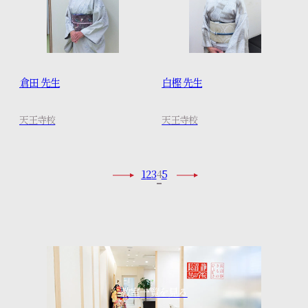
倉田 先生
白樫 先生
天王寺校
天王寺校
1
2
3
4
5
教室一覧を見る