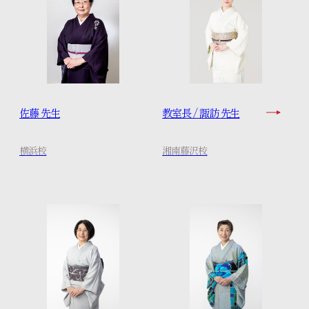
特設コンテンツ
きものをまとう、私の日常。
佐藤 先生
教室長 / 諏訪 先生
横浜校
湘南藤沢校
知るほど広がる きものの魅力
お知らせ
プライバシーポリシー
サイトマップ
お問い合わせ