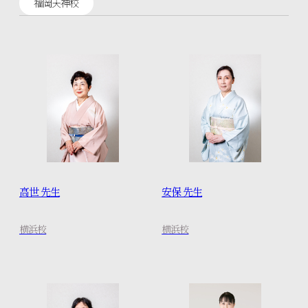
福岡天神校
きものお役立ちコラム
スタッフブログ
体験レッスンのご予約
高世 先生
安保 先生
入学のお申し込み
横浜校
横浜校
資料請求はこちら