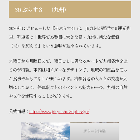
36 ぷらす３
（九州）
2020年にデビューした『36ぷらす3』は、JR九州が運行する観光列
車。列車名は「世界で36番目に大きな島・九州に新たな価値
（+3）を加える」という意味が込められています。
木曜日から月曜日まで、曜日ごとに異なるルートで九州各地を巡
るのが特徴。車内は和モダンなデザインで、地域の特産品を使っ
た食事やおもてなしが楽しめます。沿線各地の人々との交流を大
切にしており、停車駅ごとのイベントも魅力の一つ。九州の自然
や文化を満喫することができます。
公式情報：
https://www.jrkyushu-36plus3.jp/
グリーン個室