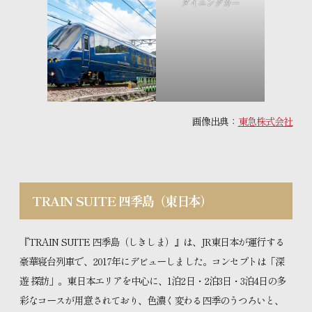
ダイニングカー
画像出典：
東急株式会社
TRAIN SUITE 四季島
（
東日本
）
『TRAIN SUITE 四季島（しきしま）』は、JR東日本が運行する
豪華寝台列車で、2017年にデビューしました。コンセプトは「深
遊 探訪」。東日本エリアを中心に、1泊2日・2泊3日・3泊4日の多
彩なコースが用意されており、色濃く変わる四季のうつろいと、