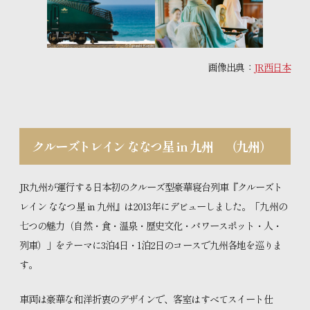
画像出典：
JR西日本
クルーズトレイン ななつ星 in 九州
（
九州）
JR九州が運行する日本初のクルーズ型豪華寝台列車『クルーズト
レイン ななつ星 in 九州』は2013年にデビューしました。「九州の
七つの魅力（自然・食・温泉・歴史文化・パワースポット・人・
列車）」をテーマに3泊4日・1泊2日のコースで九州各地を巡りま
す。
車両は豪華な和洋折衷のデザインで、客室はすべてスイート仕