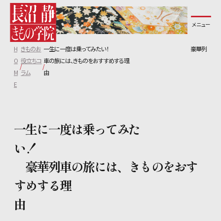
メニュー
長沼静きもの学院について
H
きものお
一生に一度は乗ってみたい！ 豪華列
コース紹介
O
役立ちコ
車の旅には、きものをおすすめする理
M
ラム
由
E
教室一覧
無料体験レッスンについて
一生に一度は乗ってみた
い！
講師紹介
豪華列車の旅には、きものをおす
すめする理
生徒の声
由
よくあるご質問