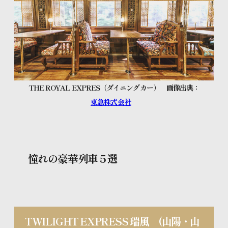
THE ROYAL EXPRES（ダイニングカー） 画像出典：
東急株式会社
憧れの豪華列車５選
TWILIGHT EXPRESS 瑞風
(
山陽・山