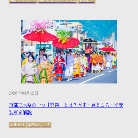
ゆかたイベント
ゆかたお役立ちコラム
お出かけ
2026年04月12日
京都三大祭の一つ「葵祭」とは？歴史・見どころ・平安
装束を解説
お出かけ
季節の小ネタ