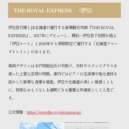
THE ROYAL EXPRESS
（
伊豆
）
伊豆急行線とJR北海道が運行する豪華観光列車『THE ROYAL
EXPRESS』。2017年にデビューし、横浜～伊豆急下田間を結ぶ
「伊豆ルート」と2020年から季節限定で運行する「北海道クルー
ズトレイン」があります。
車両デザインは水戸岡鋭治氏が手掛け、木材やステンドグラスを
使った上質な空間が特徴。車内ではピアノの生演奏や地元食材を
活かした豪華な食事を堪能。伊豆や北海道の美しい風景ととも
に、特別なおもてなしを満喫できる優雅な列車旅として人気で
す。
公式情報：
https://www.the-royalexpress.jp/