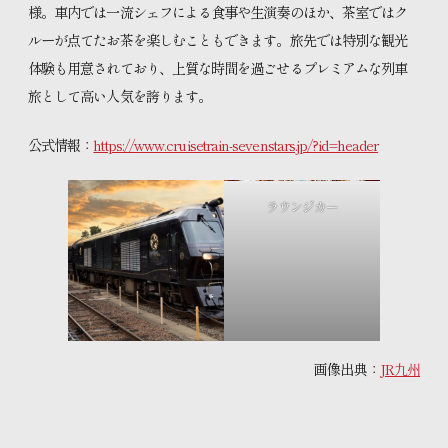
様。車内では一流シェフによる食事や生演奏のほか、茶室ではク
ルーが点てたお茶を楽しむこともできます。旅先では特別な観光
体験も用意されており、上質な時間を過ごせるプレミアムな列車
旅として高い人気を誇ります。
公式情報：
https://www.cruisetrain-sevenstars.jp/?id=header
ラウンジカー
画像出典：
JR九州