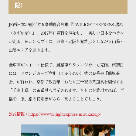
陰
)
JR西日本が運行する豪華寝台列車『TWILIGHT EXPRESS 瑞風
（みずかぜ）』。2017年に運行を開始し、「美しい日本をホテル
が走る」をコンセプトに、京都・大阪を発着点としながら山陽・
山陰エリアを巡ります。
全車両がスイート仕様で、展望車やラウンジカーも完備。旅初日
には、ラウンジカーで立礼（りゅうれい）式のお茶会「瑞風茶
会」が行われ、京都で数百年にわたり三千家の茶道具を製作する
「千家十職」の茶道具も展示されます。きものを着用すれば、至
福の一服、旅の特別感がさらに高まることでしょう。
公式情報：
https://www.twilightexpress-mizukaze.jp/