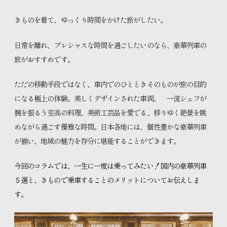
特設コンテンツ
きものを着て、ゆっくり時間をかけた旅がしたい。
日常を離れ、プレシャスな時間を過ごしたいのなら、豪華列車の
旅がおすすめです。
きものをまとう、私の日常。
ただの移動手段ではなく、車内でのひとときそのものが旅の目的
になる極上の体験。美しくデザインされた車両、 一流シェフが
腕を振るう至高の料理、美術工芸品を愛でる、移りゆく絶景を眺
めながら過ごす優雅な時間。日本各地には、個性豊かな豪華列車
が揃い、地域の魅力を存分に堪能することができます。
知るほど広がる きものの魅力
今回のコラムでは、一生に一度は乗ってみたい！国内の豪華列車
５選と、きもので乗車することのメリットについてお伝えしま
す。
お知らせ
プライバシーポリシー
サイトマップ
お問い合わせ