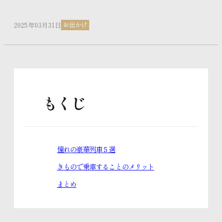
お出かけ
2025年03月31日
きものお役立ちコラム
スタッフブログ
もくじ
体験レッスンのご予約
憧れの豪華列車５選
入学のお申し込み
きもので乗車することのメリット
まとめ
資料請求はこちら