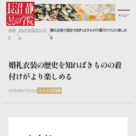
メニュー
長沼静きもの学院について
HOM
きものお役立ちコラ
婚礼衣装の歴史を知ればきものの着付けがより楽しめ
コース紹介
E
ム
る
教室一覧
婚礼衣装の歴史を知ればきものの着
付けがより楽しめる
無料体験レッスンについて
きもの豆知識
2025年07月11日
講師紹介
生徒の声
よくあるご質問