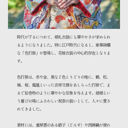
時代が下るにつれて、婚礼衣装にも華やかさが求められ
るようになりました。特に江戸時代になると、豪華絢爛
な「色打掛」が登場し、花嫁衣装の中心的存在となりま
す。
色打掛は、赤や金、黒など色とりどりの地に、鶴、松、
梅、桜、鳳凰といった吉祥文様をあしらった打掛で、ま
るで絵巻物のように華やかな印象を与えます。結婚とい
う慶びの場にふさわしい祝祭の装いとして、人々に愛さ
れてきました。
素材には、重厚感のある緞子（どんす）や西陣織が使わ