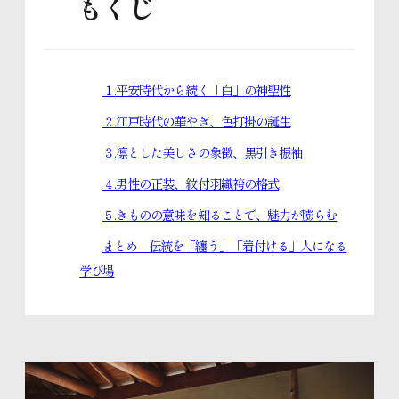
もくじ
きものお役立ちコラム
１.平安時代から続く「白」の神聖性
スタッフブログ
２.江戸時代の華やぎ、色打掛の誕生
３.凛とした美しさの象徴、黒引き振袖
４.男性の正装、紋付羽織袴の格式
体験レッスンのご予約
５.きものの意味を知ることで、魅力が膨らむ
まとめ 伝統を「纏う」「着付ける」人になる
入学のお申し込み
学び場
資料請求はこちら