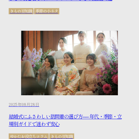
きもの豆知識
季節の小ネタ
2025年08月28日
結婚式にふさわしい訪問着の選び方── 年代・季節・立
場別ガイドで迷わず安心
ゆかたお役立ちコラム
きもの豆知識