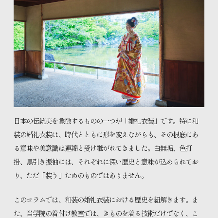
特設コンテンツ
きものをまとう、私の日常。
日本の伝統美を象徴するものの一つが「婚礼衣装」です。特に和
装の婚礼衣装は、時代とともに形を変えながらも、その根底にあ
知るほど広がる きものの魅力
る意味や美意識は連綿と受け継がれてきました。白無垢、色打
掛、黒引き振袖には、それぞれに深い歴史と意味が込められてお
り、ただ「装う」ためのものではありません。
お知らせ
このコラムでは、和装の婚礼衣装における歴史を紐解きます。ま
プライバシーポリシー
サイトマップ
た、当学院の着付け教室では、きものを着る技術だけでなく、こ
お問い合わせ