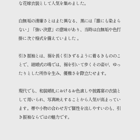
な花嫁衣装として人気を集めました。
白無垢の清廉さとはまた異なる、黒には「誰にも染まら
ない」「強い決意」の意味があり、当時は白無垢や色打
掛に次ぐ格式を備えていました 。
引き振袖とは、裾を長く引きずるように着るきもののこ
とで、結婚式の場では、裾を引いて歩くその姿が、ゆっ
たりとした所作を生み、優雅さを際立たせます。
現代でも、和装婚礼におけるお色直しや披露宴の衣装と
して用いられ、写真映えすることから人気が高まってい
ます。帯や小物の合わせ方で個性を出しやすいのも、引
き振袖ならではの魅力です。