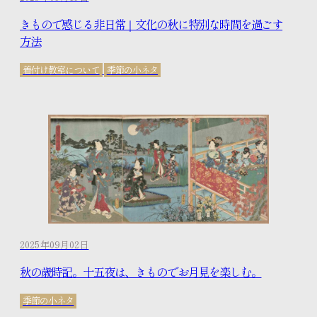
きもので感じる非日常｜文化の秋に特別な時間を過ごす
方法
着付け教室について
季節の小ネタ
2025年09月02日
秋の歳時記。十五夜は、きものでお月見を楽しむ。
季節の小ネタ