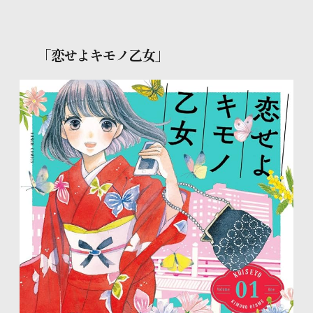
「恋せよキモノ乙女」