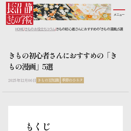
メニュー
長沼静きもの学院について
HOME
きものお役立ちコラム
きもの初心者さんにおすすめの「きもの漫画」5選
コース紹介
きもの初心者さんにおすすめの「き
教室一覧
もの漫画」5選
無料体験レッスンについて
きもの豆知識
季節の小ネタ
2025年12月06日
講師紹介
生徒の声
もくじ
よくあるご質問