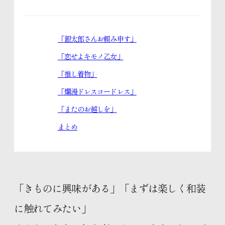
きものお役立ちコラム
「銀太郎さんお頼み申す」
「恋せよキモノ乙女」
スタッフブログ
「推し着物」
「爛漫ドレスコードレス」
「またのお越しを」
体験レッスンのご予約
まとめ
入学のお申し込み
「きものに興味がある」「まずは楽しく和装
資料請求はこちら
に触れてみたい」