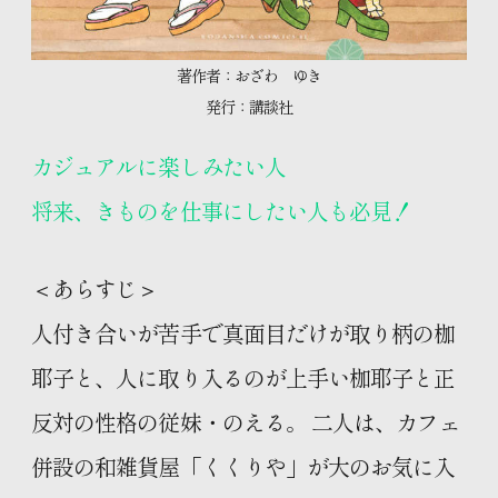
著作者：おざわ ゆき
発行：講談社
カジュアルに楽しみたい人
将来、きものを仕事にしたい人も必見！
＜あらすじ＞
人付き合いが苦手で真面目だけが取り柄の枷
耶子と、人に取り入るのが上手い枷耶子と正
反対の性格の従妹・のえる。 二人は、カフェ
併設の和雑貨屋「くくりや」が大のお気に入