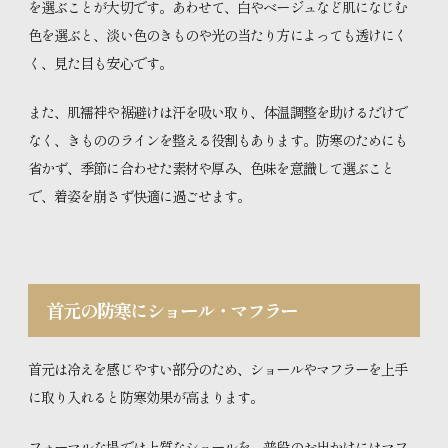
を選ぶことが大切です。あわせて、白やベージュなど肌になじむ
色を選ぶと、淡い色のきものや光の当たり方によっても透けにく
く、見た目も安心です。
また、肌襦袢や裾避けは汗を吸い取り、体温調整を助けるだけで
なく、きもののラインを整える役割もあります。防寒のためにも
省かず、季節に合わせた素材や厚み、色味を意識して選ぶこと
で、着姿を崩さず快適に過ごせます。
首元の防寒にショール・マフラー
首元は冷えを感じやすい部分のため、ショールやマフラーを上手
に取り入れると防寒効果が高まります。
フォーマルな場では上質なショールを、普段のお出かけにはマフ