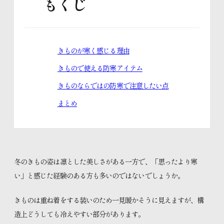
もくじ
きものお役立ちコラム
きものが寒く感じる理由
スタッフブログ
きもので使える防寒アイテム
きものならではの防寒で注意したい点
まとめ
体験レッスンのご予約
入学のお申し込み
冬のきもの姿は凛とした美しさがある一方で、「思ったより寒
い」と感じた経験のある方も多いのではないでしょうか。
資料請求はこちら
きものは重ね着をする装いのため一見暖かそうに見えますが、構
造上どうしても冷えやすい部分があります。