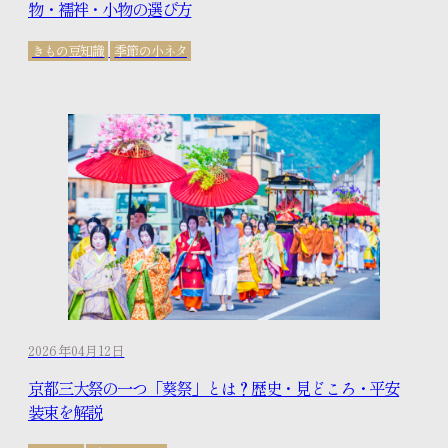
物・襦袢・小物の選び方
きもの豆知識
季節の小ネタ
2026年04月12日
京都三大祭の一つ「葵祭」とは？歴史・見どころ・平安
装束を解説