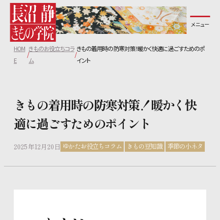
メニュー
長沼静きもの学院について
HOM
きものお役立ちコラ
きもの着用時の防寒対策！暖かく快適に過ごすためのポ
コース紹介
E
ム
イント
教室一覧
きもの着用時の防寒対策！暖かく快
適に過ごすためのポイント
無料体験レッスンについて
ゆかたお役立ちコラム
きもの豆知識
季節の小ネタ
2025年12月20日
講師紹介
生徒の声
よくあるご質問