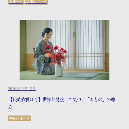
お出かけ
季節の小ネタ
2026年03月12日
【民族衣裳は今】世界を見渡して気づく「きもの」の尊
さ
季節の小ネタ